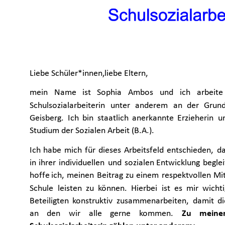
Liebe Schüler*innen,liebe Eltern,
mein
Name
ist
Sophia
Ambos
und
ich
arbeite
Schulsozialarbeiterin
unter
anderem
an
der
Grund
Geisberg.
Ich
bin
staatlich
anerkannte
Erzieherin
u
Studium der Sozialen Arbeit (B.A.).
Ich
habe
mich
für
dieses
Arbeitsfeld
entschieden,
d
in
ihrer
individuellen
und
sozialen
Entwicklung
begle
hoffe
ich,
meinen
Beitrag
zu
einem
respektvollen
Mi
Schule
leisten
zu
können.
Hierbei
ist
es
mir
wichti
Beteiligten
konstruktiv
zusammenarbeiten,
damit
di
an
den
wir
alle
gerne
kommen.
Zu
meine