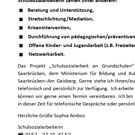
Schulsozialarbeiterin zählen unter anderem:
Beratung und Unterstützung,
Streitschlichtung/Mediation,
Krisenintervention,
Durchführung von pädagogischen/präventiven 
Offene Kinder- und Jugendarbeit (z.B. Freizeit
Netzwerkarbeit.
Das
Projekt
„Schulsozialarbeit
an
Grundschulen“
Saarbrücken,
dem
Ministerium
für
Bildung
und
Kul
Saarbrücken–Am
Geisberg.
Gerne
stehe
ich
Ihnen/e
telefonisch
und
persönlich
zur
Verfügung.
Ich
arbeite
können
wir
gerne
einen
Termin
vereinbaren.
Ich
bin
in dieser Zeit für telefonische Gespräche oder persönl
Herzliche Grüße Sophia Ambos 
Schulsozialarbeiterin